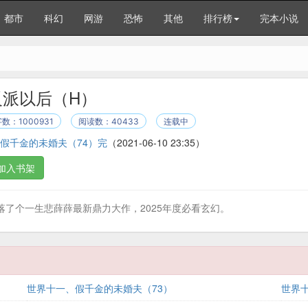
都市
科幻
网游
恐怖
其他
排行榜
完本小说
反派以后（H）
数：1000931
阅读数：40433
连载中
假千金的未婚夫（74）完
（2021-06-10 23:35）
加入书架
了个一生悲薛薛最新鼎力大作，2025年度必看玄幻。
世界十一、假千金的未婚夫（73）
世界