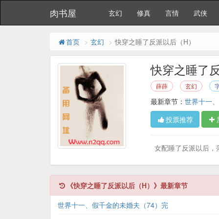
肉书屋
玄幻
修真
言情
武侠
首页
玄幻
快穿之睡了反派以后（H）
快穿之睡了
薛薛
玄幻
字
最新章节：
世界十一、
投票推荐
女配睡了反派以后，落
《快穿之睡了反派以后（H）》最新章节
世界十一、假千金的未婚夫（74）完