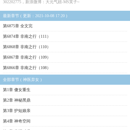
302202775，新浪微博：大元气妞-MS芙子~
最新章节 ( 更新：2021-10-08 17:20 )
第6875章 全文完
第6874章 非南之行（111）
第6868章 非南之行（110）
第6867章 非南之行（109）
第6866章 非南之行（108）
全部章节 ( 神医弃女 )
第1章 傻女重生
第2章 神秘黑鼎
第3章 护短娘亲
第4章 神奇空间