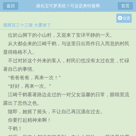
返回
娘化宝可梦系统？可这是奥特曼啊
首页
设置
第两百三十三章 大雾来了
关灯
位於山脚下的小山村，又迎来了安详平静的一天。
大
从大都会来的江崎千鹤，与这里日出而作日入而息的村民
中
显得格格不入。
小
不过对於这个外来的客人，村民们也没有太过在意，忙碌
著自己的事情。
“爸爸爸爸，再来一次！”
“好好，再来一次。”
江崎千鹤看著路边走过的一对父女温馨的日常，眼睛里流
露出了悲伤之色。
隨即，她摇了摇头，不让自己再沉湎在过去。
你要打起精神来啊！
千鹤！