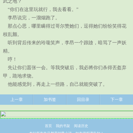
武之地？
“你们在这里玩就行，我去看看。”
李昂说完，一溜烟跑了。
那点心思，哪里瞒得过哥尔赞她们，逗得她们纷纷笑得花
枝乱颤。
听到背后传来的玲瓏笑声，李昂一个踉蹌，暗骂了一声妖
精。
哼！
先让你们囂张一会。等我突破后，我必將你们杀得丟盔弃
甲，跪地求饶。
他能感觉到，再走上一些路，自己就能突破了。
上一章
加书签
回目录
下一章
首页
我的书架
阅读历史