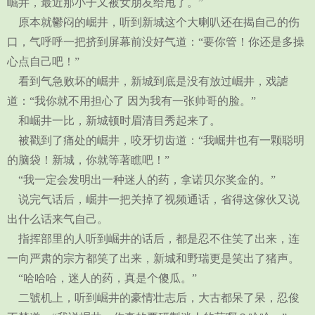
崛井，最近那小子又被女朋友给甩了。”
原本就鬱闷的崛井，听到新城这个大喇叭还在揭自己的伤
口，气呼呼一把挤到屏幕前没好气道：“要你管！你还是多操
心点自己吧！”
看到气急败坏的崛井，新城到底是没有放过崛井，戏謔
道：“我你就不用担心了 因为我有一张帅哥的脸。”
和崛井一比，新城顿时眉清目秀起来了。
被戳到了痛处的崛井，咬牙切齿道：“我崛井也有一颗聪明
的脑袋！新城，你就等著瞧吧！”
“我一定会发明出一种迷人的药，拿诺贝尔奖金的。”
说完气话后，崛井一把关掉了视频通话，省得这傢伙又说
出什么话来气自己。
指挥部里的人听到崛井的话后，都是忍不住笑了出来，连
一向严肃的宗方都笑了出来，新城和野瑞更是笑出了猪声。
“哈哈哈，迷人的药，真是个傻瓜。”
二號机上，听到崛井的豪情壮志后，大古都呆了呆，忍俊