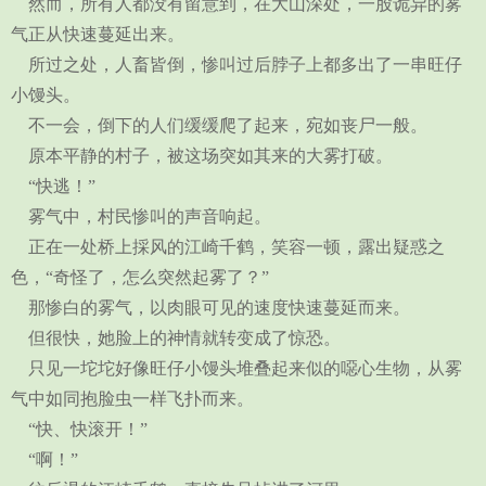
然而，所有人都没有留意到，在大山深处，一股诡异的雾
气正从快速蔓延出来。
所过之处，人畜皆倒，惨叫过后脖子上都多出了一串旺仔
小馒头。
不一会，倒下的人们缓缓爬了起来，宛如丧尸一般。
原本平静的村子，被这场突如其来的大雾打破。
“快逃！”
雾气中，村民惨叫的声音响起。
正在一处桥上採风的江崎千鹤，笑容一顿，露出疑惑之
色，“奇怪了，怎么突然起雾了？”
那惨白的雾气，以肉眼可见的速度快速蔓延而来。
但很快，她脸上的神情就转变成了惊恐。
只见一坨坨好像旺仔小馒头堆叠起来似的噁心生物，从雾
气中如同抱脸虫一样飞扑而来。
“快、快滚开！”
“啊！”