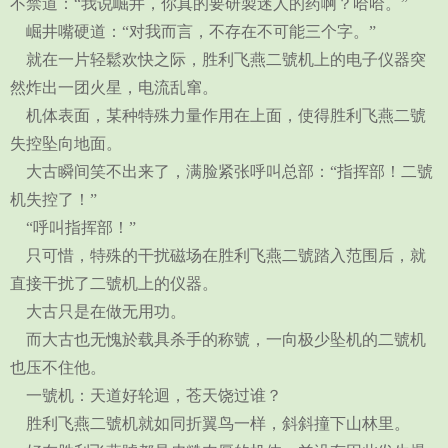
不禁道：“我说崛井，你真的要研製迷人的药啊？哈哈。”
崛井嘴硬道：“对我而言，不存在不可能三个字。”
就在一片轻鬆欢快之际，胜利飞燕二號机上的电子仪器突
然炸出一团火星，电流乱窜。
机体表面，某种特殊力量作用在上面，使得胜利飞燕二號
失控坠向地面。
大古瞬间笑不出来了，满脸紧张呼叫总部：“指挥部！二號
机失控了！”
“呼叫指挥部！”
只可惜，特殊的干扰磁场在胜利飞燕二號踏入范围后，就
直接干扰了二號机上的仪器。
大古只是在做无用功。
而大古也无愧於载具杀手的称號，一向极少坠机的二號机
也压不住他。
一號机：天道好轮迴，苍天饶过谁？
胜利飞燕二號机就如同折翼鸟一样，斜斜撞下山林里。