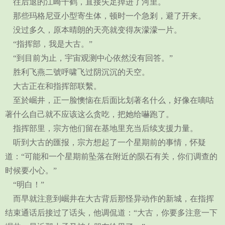
往后退的江崎千鹤，直接失足掉进了河里。
那些玛格尼亚小型寄生体，顿时一个急剎，避了开来。
没过多久，原本晴朗的天亮就变得灰濛濛一片。
“指挥部，我是大古。”
“到目前为止，宇宙观测中心依然没有回答。”
胜利飞燕二號呼啸飞过阴沉沉的天空。
大古正在和指挥部联繫。
至於崛井，正一脸懊恼在后面比划著名什么，好像在嘀咕
著什么自己就不应该这么贪吃，把她给嚇跑了。
指挥部里，宗方他们留在基地里充当后续支援力量。
听到大古的匯报，宗方想起了一个星期前的事情，怀疑
道：“可能和一个星期前坠落在附近的陨石有关，你们调查的
时候要小心。”
“明白！”
而早就注意到崛井在大古背后那怪异动作的新城，在指挥
结束通话后接过了话头，他调侃道：“大古，你要多注意一下