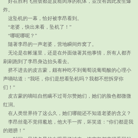
好在胜利飞燕號都是皮糙肉厚的机体，並没有因此发生爆
炸。
这坠机的一幕，恰好被李昂看到。
“老婆，快出来看，坠机了！”
“哪呢哪呢？”
隨著李昂的一声老婆，营地瞬间炸窝了。
无论是在帐篷里，还是在外面做著其他事情，所有人都齐
刷刷跑到了李昂身边抬头看去。
挤不进去的皮古蒙，颇有种吃不到葡萄说葡萄酸的心理小
声嘀咕道：“我呸，你们是想看坠机吗？我都不想拆穿你
们！”
皮古蒙的嘀咕自然瞒不过哥尔赞她们，她们的脸色都微微
红润。
在人类世界待了这么久，她们哪能还不知道老婆的含义？
李昂丝毫不觉得尷尬，他大手一挥，坏笑道：“你们都是我
的翅膀！”