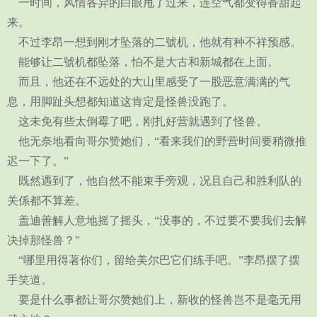
一时间，风情各异的白眼甩了过来，连空气都变得香甜起
来。
不过李昂一想到刚才坠落的二號机，他就有种不祥预感。
能够让二號机都坠落，怕不是大古和新城都在上面。
而且，他还在不远处的大山里感受了一股恶意满满的气
息，用脚趾头想都知道这肯定是怪兽没跑了。
这未免有些太倒霉了吧，刚扎好营就遇到了怪兽。
他无奈地看向哥尔赞她们，“看来我们的野营时间要稍微推
迟一下了。”
既然遇到了，他自然不能束手旁观，况且自己和胜利队的
关係都不算差。
盖迪善解人意地摇了摇头，“没事的，不过要不要我们去解
决掉那怪兽？”
“哪里用得著你们，留给美尔巴它们练手吧。”李昂摆了摆
手笑道。
要是什么事都让哥尔赞她们上，新收的怪兽岂不是毫无用