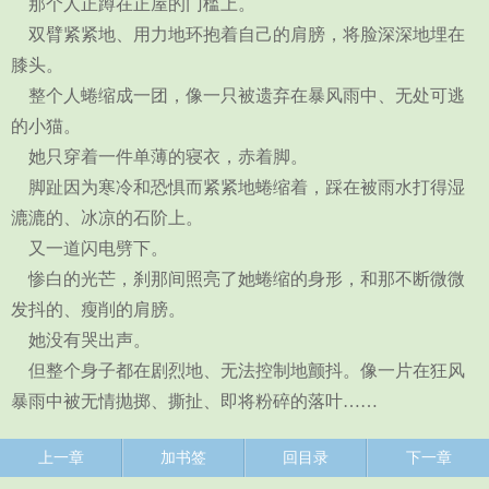
那个人正蹲在正屋的门槛上。
双臂紧紧地、用力地环抱着自己的肩膀，将脸深深地埋在
膝头。
整个人蜷缩成一团，像一只被遗弃在暴风雨中、无处可逃
的小猫。
她只穿着一件单薄的寝衣，赤着脚。
脚趾因为寒冷和恐惧而紧紧地蜷缩着，踩在被雨水打得湿
漉漉的、冰凉的石阶上。
又一道闪电劈下。
惨白的光芒，刹那间照亮了她蜷缩的身形，和那不断微微
发抖的、瘦削的肩膀。
她没有哭出声。
但整个身子都在剧烈地、无法控制地颤抖。像一片在狂风
暴雨中被无情抛掷、撕扯、即将粉碎的落叶……
上一章
加书签
回目录
下一章