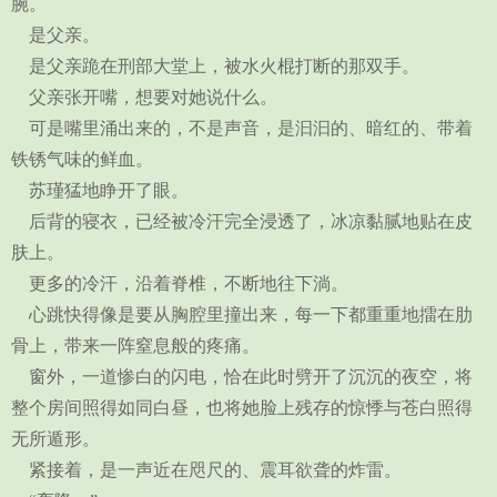
腕。
是父亲。
是父亲跪在刑部大堂上，被水火棍打断的那双手。
父亲张开嘴，想要对她说什么。
可是嘴里涌出来的，不是声音，是汩汩的、暗红的、带着
铁锈气味的鲜血。
苏瑾猛地睁开了眼。
后背的寝衣，已经被冷汗完全浸透了，冰凉黏腻地贴在皮
肤上。
更多的冷汗，沿着脊椎，不断地往下淌。
心跳快得像是要从胸腔里撞出来，每一下都重重地擂在肋
骨上，带来一阵窒息般的疼痛。
窗外，一道惨白的闪电，恰在此时劈开了沉沉的夜空，将
整个房间照得如同白昼，也将她脸上残存的惊悸与苍白照得
无所遁形。
紧接着，是一声近在咫尺的、震耳欲聋的炸雷。