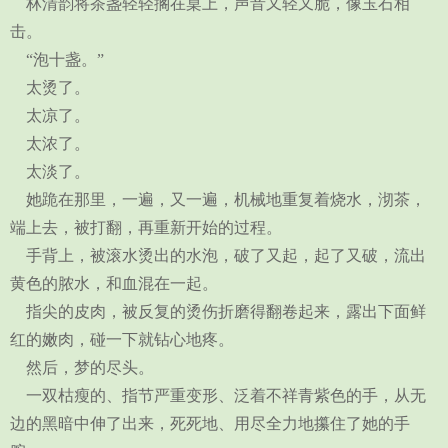
林清韵将茶盏轻轻搁在桌上，声音又轻又脆，像玉石相
击。
“泡十盏。”
太烫了。
太凉了。
太浓了。
太淡了。
她跪在那里，一遍，又一遍，机械地重复着烧水，沏茶，
端上去，被打翻，再重新开始的过程。
手背上，被滚水烫出的水泡，破了又起，起了又破，流出
黄色的脓水，和血混在一起。
指尖的皮肉，被反复的烫伤折磨得翻卷起来，露出下面鲜
红的嫩肉，碰一下就钻心地疼。
然后，梦的尽头。
一双枯瘦的、指节严重变形、泛着不祥青紫色的手，从无
边的黑暗中伸了出来，死死地、用尽全力地攥住了她的手