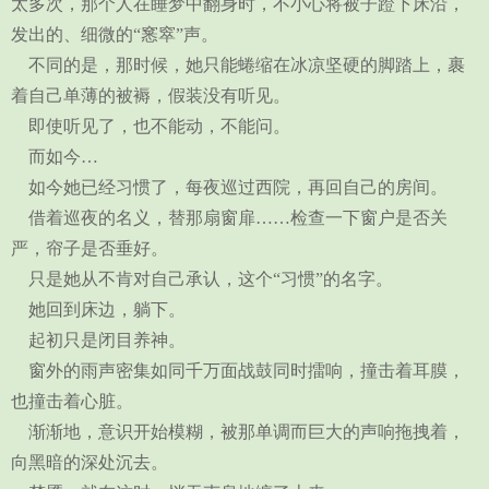
太多次，那个人在睡梦中翻身时，不小心将被子蹬下床沿，
发出的、细微的“窸窣”声。
不同的是，那时候，她只能蜷缩在冰凉坚硬的脚踏上，裹
着自己单薄的被褥，假装没有听见。
即使听见了，也不能动，不能问。
而如今…
如今她已经习惯了，每夜巡过西院，再回自己的房间。
借着巡夜的名义，替那扇窗扉……检查一下窗户是否关
严，帘子是否垂好。
只是她从不肯对自己承认，这个“习惯”的名字。
她回到床边，躺下。
起初只是闭目养神。
窗外的雨声密集如同千万面战鼓同时擂响，撞击着耳膜，
也撞击着心脏。
渐渐地，意识开始模糊，被那单调而巨大的声响拖拽着，
向黑暗的深处沉去。