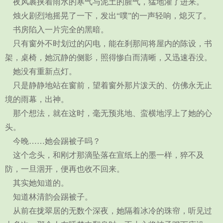
夜风裹挟着雨水的寒气与泥土的腥气，猛地灌了进来。
烛火剧烈地摇晃了一下，发出“噗”的一声轻响，熄灭了。
书房陷入一片完全的黑暗。
只有窗外不时划过的闪电，能在刹那间将屋内的陈设，书
架，桌椅，她沉静的侧影，照得惨白而清晰，又迅速吞没。
她没有重新点灯。
只是静静地站在窗前，望着窗外那片泼天的、仿佛永无止
境的雨幕，出神。
那个想法，就在这时，毫无预兆地、蛮横地浮上了她的心
头。
今晚……她会踢被子吗？
这个念头，和刚才那滴坠落在宣纸上的墨一样，猝不及
防，一旦洇开，便再也收不回来。
其实她知道的。
知道林清韵会踢被子。
从前在拢翠居的无数个深夜，她隔着冰冷的珠帘，听见过