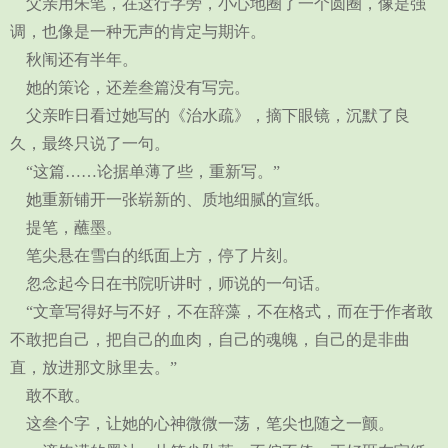
父亲用朱笔，在这行字旁，小心地圈了一个圆圈，像是强
调，也像是一种无声的肯定与期许。
秋闱还有半年。
她的策论，还差叁篇没有写完。
父亲昨日看过她写的《治水疏》，摘下眼镜，沉默了良
久，最终只说了一句。
“这篇……论据单薄了些，重新写。”
她重新铺开一张崭新的、质地细腻的宣纸。
提笔，蘸墨。
笔尖悬在雪白的纸面上方，停了片刻。
忽念起今日在书院听讲时，师说的一句话。
“文章写得好与不好，不在辞藻，不在格式，而在于作者敢
不敢把自己，把自己的血肉，自己的魂魄，自己的是非曲
直，放进那文脉里去。”
敢不敢。
这叁个字，让她的心神微微一荡，笔尖也随之一颤。