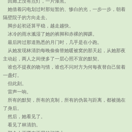
回廊上没有点灯，一片漆黑。
她借着闪电划过时那短暂的、惨白的光，一步一步，朝着
隔壁院子的方向走去。
脚步起初还算平稳，越走越快。
冰冷的雨水溅湿了她的裤脚和赤裸的脚踝。
最后跨过那道熟悉的月门时，几乎是在小跑。
从她发现林清韵每晚偷偷替她暖被窝的那天起，从她那夜
主动起，两人之间便多了一层心照不宣的默契。
谁也不提夜的吻与情，谁也不问对方为何每夜替自己留着
一盏灯。
但此刻。
雷声一响。
所有的默契，所有的克制，所有的伪装与距离，都被抛在
了身后。
然后，她看见了。
看见了林清韵。