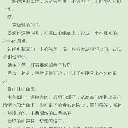
一滴饱满的墨汁，从笔尖坠落，不偏不倚，正好砸在宣纸
中央。
嗒。
一声极轻的闷响。
墨滴迅速地洇开，在雪白的纸面上，形成一个不规则的、
小小的圆点。
边缘毛茸茸的，中心浓黑，像一枚被无意间印上的、古旧
的铜钱印记。
她搁下笔，盯着那滴墨看了片刻。
然后，起身，重新走到窗边，推开了刚刚合上不久的窗
扉。
暴雨扑面而来。
雨幕如同一道巨大的、透明的瀑布，从高高的屋檐上毫不
留情地倾泻而下，砸在窗下的青石台阶上，瞬间粉碎，溅起
一层朦胧的、不断翻滚的白色水雾。
轰鸣的雨声将一切都淹没了。