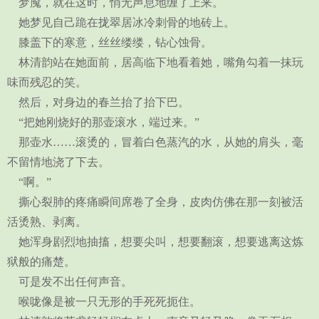
梦魇，就在这时，悄无声息地缠了上来。
她梦见自己跪在拢翠居冰冷刺骨的地砖上。
膝盖下的寒意，丝丝缕缕，钻心蚀骨。
林清韵站在她面前，居高临下地看着她，嘴角勾着一抹玩
味而残忍的笑。
然后，对身边的春兰抬了抬下巴。
“把她刚烧好的那壶滚水，端过来。”
那壶水……滚烫的，冒着白色蒸汽的水，从她的肩头，毫
不留情地浇了下去。
“啊。”
撕心裂肺的疼痛瞬间席卷了全身，皮肉仿佛在那一刻被活
活烫熟、剥离。
她浑身剧烈地抽搐，想要尖叫，想要翻滚，想要逃离这炼
狱般的痛楚。
可是发不出任何声音。
喉咙像是被一只无形的手死死扼住。