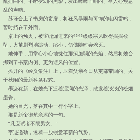
乱扭曲的、不断变幻的黑影，发出哗哗作响的、令人心烦意
乱的声响。
苏瑾合上了书房的窗扉，将狂风暴雨与可怖的电闪雷鸣，
暂时挡在了外面。
桌上的烛火，被窗缝漏进来的丝丝缕缕寒风吹得摇摇欲
坠，火苗剧烈地跳动、缩小，仿佛随时会熄灭。
她伸手，用掌心小心地拢住那簇脆弱的光焰，然后将烛台
挪到了书案内侧、更为避风的位置。
摊开的《经义集注》上，压着父亲今日从吏部带回的、关
于秋闱的最新科条程式。
墨迹犹新，在烛光下泛着湿润的光泽，散发着淡淡的松烟
墨香。
她的目光，落在其中一行小字上。
那是新帝御笔亲添的一句。
“凡应试者不限男女。”
字迹遒劲，透着一股锐意革新的气势。