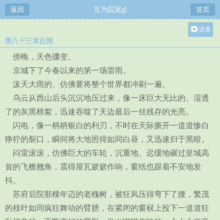
返回
互为囚宠gl
首页
设置
第八十三章赴雨
关灯
傍晚，天色骤变。
大
京城下了今春以来的第一场雷雨。
中
泼天大雨的、仿佛要将整个世界都冲刷一遍。
小
乌云从西山后头沉沉地压过来，像一床巨大无比的、湿透
了的灰黑棉絮，迅速吞噬了天边最后一丝残存的光亮。
闪电，像一柄柄银白的利刃，不时在天际撕开一道道惨白
狰狞的裂口，瞬间将大地照得如同白昼，又迅速归于黑暗。
闷雷滚滚，仿佛巨大的车轮，沉重地、迟缓地碾过皇城高
耸的飞檐翘角，震得屋瓦簌簌作响，窗纸也跟着不安地发
抖。
苏府后院那棵年迈的老槐树，被狂风压得弯下了腰，繁茂
的枝叶如同疯狂舞动的臂膀，在紧闭的窗棂上投下一道道狂