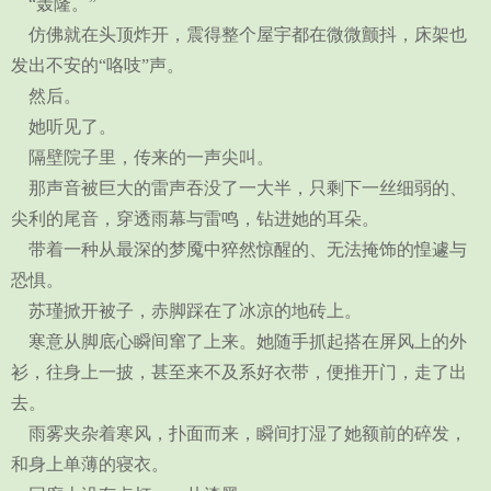
“轰隆。”
仿佛就在头顶炸开，震得整个屋宇都在微微颤抖，床架也
发出不安的“咯吱”声。
然后。
她听见了。
隔壁院子里，传来的一声尖叫。
那声音被巨大的雷声吞没了一大半，只剩下一丝细弱的、
尖利的尾音，穿透雨幕与雷鸣，钻进她的耳朵。
带着一种从最深的梦魇中猝然惊醒的、无法掩饰的惶遽与
恐惧。
苏瑾掀开被子，赤脚踩在了冰凉的地砖上。
寒意从脚底心瞬间窜了上来。她随手抓起搭在屏风上的外
衫，往身上一披，甚至来不及系好衣带，便推开门，走了出
去。
雨雾夹杂着寒风，扑面而来，瞬间打湿了她额前的碎发，
和身上单薄的寝衣。