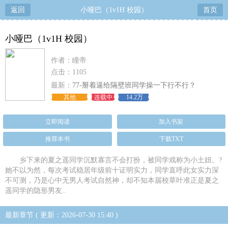
返回
小哑巴（1v1H 校园）
首页
小哑巴（1v1H 校园）
作者：瞳帝
点击：1105
最新：
77-掰着逼给隔壁班同学操一下行不行？
其他
连载中
14.2万
立即阅读
加入书架
推荐本书
下载TXT
乡下来的夏之遥同学沉默寡言不会打扮，被同学戏称为小土妞。?
她不以为然，每次考试稳居年级前十证明实力，同学直呼此女实力深
不可测，乃是心中无男人考试自然神，却不知本届校草叶准正是夏之
遥同学的隐形男友..
最新章节 ( 更新：2026-07-30 15:40 )