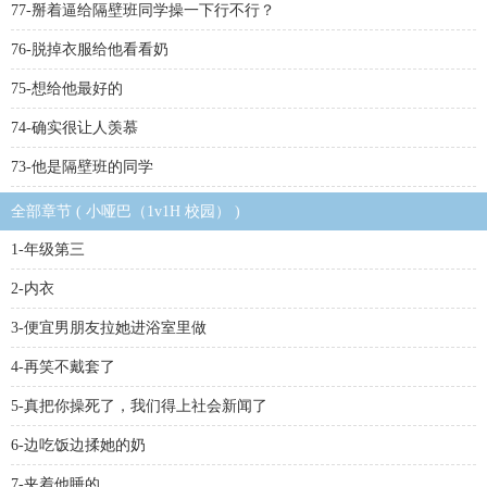
77-掰着逼给隔壁班同学操一下行不行？
76-脱掉衣服给他看看奶
75-想给他最好的
74-确实很让人羡慕
73-他是隔壁班的同学
全部章节 ( 小哑巴（1v1H 校园） )
1-年级第三
2-内衣
3-便宜男朋友拉她进浴室里做
4-再笑不戴套了
5-真把你操死了，我们得上社会新闻了
6-边吃饭边揉她的奶
7-夹着他睡的