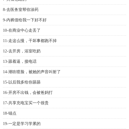
8-去医务室帮你涂药
9-内裤借给我一下好不好
10-在商业中心走丢了
11-走这么慢，干坏事都跑不掉
12-去开房，浴室吃奶
13-舔着逼，接电话
14-潮吹喷脸，被她的声音叫射了
15-以后我多给你舔舔
16-开房不出钱，会被爸妈打
17-共享充电宝买一个很贵
18-锚点
19-一定是学习学累的