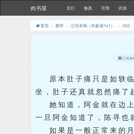
肉书屋
玄幻
修真
言情
武侠
首页
都市
江河未竭（年龄差1v1）
032
江河未
原本肚子痛只是如轶临
坐，肚子还真就忽然痛了
她知道，阿金就在边上
一旦阿金知道了，陈寻也
如果是一般正常来的月