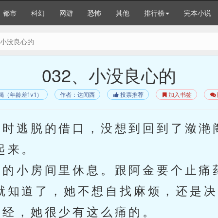
都市
科幻
网游
恐怖
其他
排行榜
完本小说
、小没良心的
032、小没良心的
竭（年龄差1v1）
作者：达闻西
投票推荐
加入书签
时逃脱的借口，没想到回到了潋滟
起来。
的小房间里休息。跟阿金要个止痛
就知道了，她不想自找麻烦，还是决
经，她很少有这么痛的。