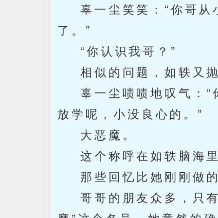
辜一尘笑笑：“你哥从小
了。”
“你认识我哥？”
相似的问题，如轶又抛
辜一尘啧啧地叹气：“你
放学呢，小没良心的。”
大恶魔。
这个称呼在如轶脑海里
那些回忆比她刚刚做的
哥哥的朋友众多，只有极
魔”这个名号，她竟然的